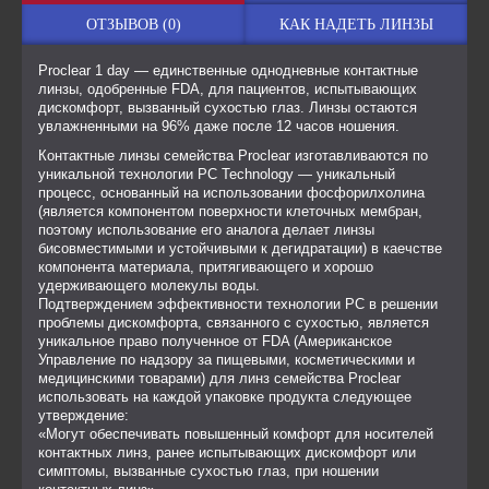
ОТЗЫВОВ (0)
КАК НАДЕТЬ ЛИНЗЫ
Proclear 1 day — единственные однодневные контактные
линзы, одобренные FDA, для пациентов, испытывающих
дискомфорт, вызванный сухостью глаз. Линзы остаются
увлажненными на 96% даже после 12 часов ношения.
Контактные линзы семейства Proclear изготавливаются по
уникальной технологии PC Technology — уникальный
процесс, основанный на использовании фосфорилхолина
(является компонентом поверхности клеточных мембран,
поэтому использование его аналога делает линзы
бисовместимыми и устойчивыми к дегидратации) в каечстве
компонента материала, притягивающего и хорошо
удерживающего молекулы воды.
Подтверждением эффективности технологии PC в решении
проблемы дискомфорта, связанного с сухостью, является
уникальное право полученное от FDA (Американское
Управление по надзору за пищевыми, косметическими и
медицинскими товарами) для линз семейства Proclear
использовать на каждой упаковке продукта следующее
утверждение:
«Могут обеспечивать повышенный комфорт для носителей
контактных линз, ранее испытывающих дискомфорт или
симптомы, вызванные сухостью глаз, при ношении