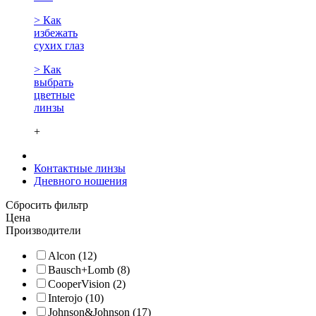
> Как
избежать
сухих глаз
> Как
выбрать
цветные
линзы
+
Контактные линзы
Дневного ношения
Сбросить фильтр
Цена
Производители
Alcon (12)
Bausch+Lomb (8)
CooperVision (2)
Interojo (10)
Johnson&Johnson (17)