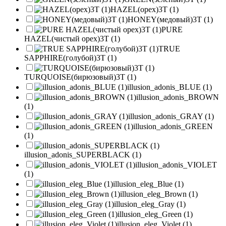
HAZEL(орех)3T (1)
HONEY(медовый)3T (1)
PURE
HAZEL(чистый орех)3T (1)
TRUE
SAPPHIRE(голубой)3T (1)
TURQUOISE(бирюзовый)3T (1)
illusion_adonis_BLUE (1)
illusion_adonis_BROWN
(1)
illusion_adonis_GRAY (1)
illusion_adonis_GREEN
(1)
illusion_adonis_SUPERBLACK (1)
illusion_adonis_VIOLET
(1)
illusion_eleg_Blue (1)
illusion_eleg_Brown (1)
illusion_eleg_Gray (1)
illusion_eleg_Green (1)
illusion_eleg_Violet (1)