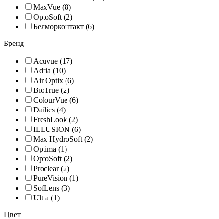
MaxVue (8)
OptoSoft (2)
Белморконтакт (6)
Бренд
Acuvue (17)
Adria (10)
Air Optix (6)
BioTrue (2)
ColourVue (6)
Dailies (4)
FreshLook (2)
ILLUSION (6)
Max HydroSoft (2)
Optima (1)
OptoSoft (2)
Proclear (2)
PureVision (1)
SofLens (3)
Ultra (1)
Цвет