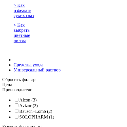
> Как
избежать
сухих глаз
> Как
выбрать
цветные
линзы
+
Средства ухода
Универсальный раствор
Сбросить фильтр
Цена
Производители
Alcon (3)
Avizor (2)
Bausch+Lomb (2)
SOLOPHARM (1)
Емкость флакона, мл.