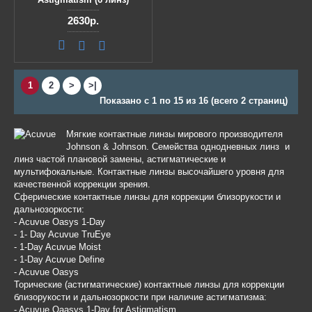
2630р.
1
2
>
>|
Показано с 1 по 15 из 16 (всего 2 страниц)
Мягкие контактные линзы мирового производителя
Johnson & Johnson. Семейства однодневных линз и
линз частой плановой замены, астигматические и
мультифокальные. Контактные линзы высочайшего уровня для
качественной коррекции зрения.
Сферические контактные линзы для коррекции близорукости и
дальнозоркости:
- Acuvue Oasys 1-Day
- 1- Day Acuvue TruEye
- 1-Day Acuvue Moist
- 1-Day Acuvue Define
- Acuvue Oasys
Торические (астигматические) контактные линзы для коррекции
близорукости и дальнозоркости при наличие астигматизма:
- Acuvue Oaasys 1-Day for Astigmatism