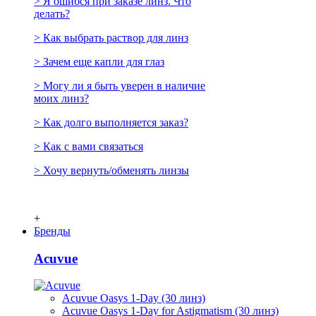
> Я ошибся при заказе линз. Что
делать?
> Как выбрать раствор для линз
> Зачем еще капли для глаз
> Могу ли я быть уверен в наличие
моих линз?
> Как долго выполняется заказ?
> Как с вами связаться
> Хочу вернуть/обменять линзы
+
Бренды
Acuvue
Acuvue Oasys 1-Day (30 линз)
Acuvue Oasys 1-Day for Astigmatism (30 линз)